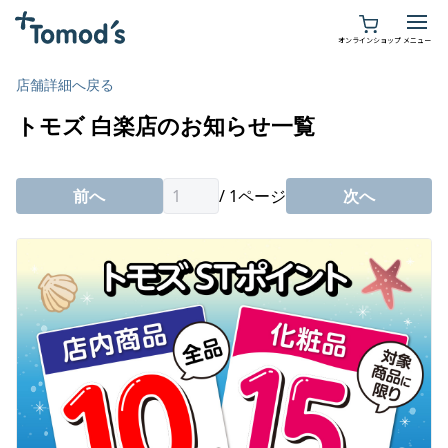
オンラインショップ
メニュー
店舗詳細へ戻る
お店を探す
トモズ 白楽店のお知らせ一覧
イベント情報
前へ
/
1
ページ
次へ
薬局・処方せん
サービス
薬局・処方せん
お知らせ
ヘルスケア
会員サービス
イベントサービス
採用情報
TOMOKO
開業予定の方へ