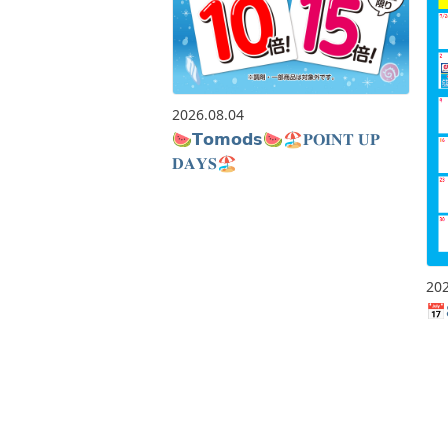
2026.08.04
🍉𝗧𝗼𝗺𝗼𝗱𝘀🍉🏖𝐏𝐎𝐈𝐍𝐓 𝐔𝐏
𝐃𝐀𝐘𝐒🏖
202
