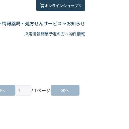
オンラインショップ
ト情報
薬局・処方せん
サービス
お知らせ
採用情報
開業予定の方へ
物件情報
/
1
ページ
前へ
次へ