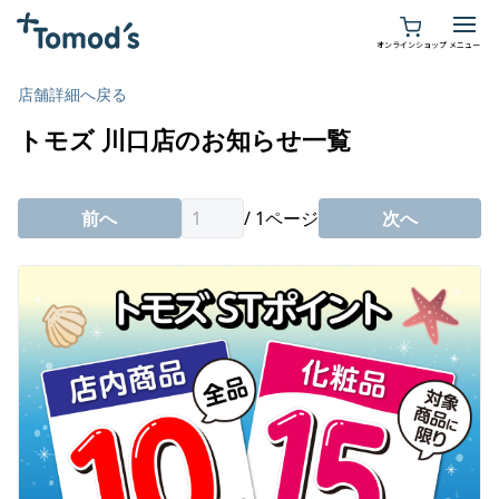
オンラインショップ
メニュー
店舗詳細へ戻る
お店を探す
トモズ 川口店のお知らせ一覧
イベント情報
前へ
/
1
ページ
次へ
薬局・処方せん
サービス
薬局・処方せん
お知らせ
ヘルスケア
会員サービス
イベントサービス
採用情報
TOMOKO
開業予定の方へ